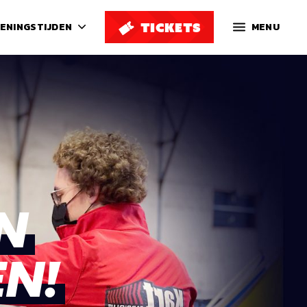
TICKETS
ENINGSTIJDEN
MENU
N
N!