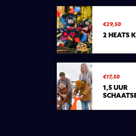
€29,50
2 HEATS 
€17,50
1,5 UUR
SCHAATS