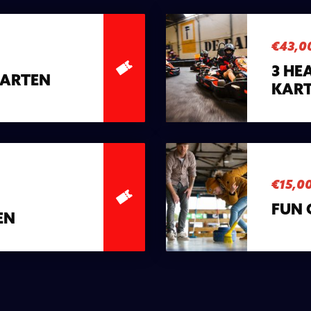
€43,0
3 HE
KARTEN
KAR
€15,0
FUN 
EN