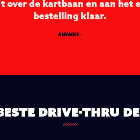
dt over de kartbaan en aan het e
bestelling klaar.
RIENEKE
-
beste Drive-thru d