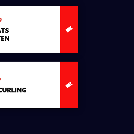
0
ATS
TEN
0
CURLING