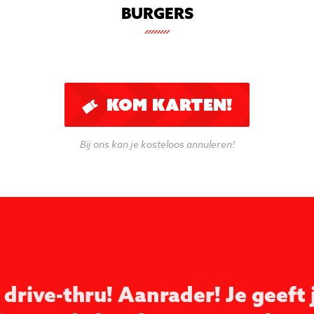
BURGERS
KOM KARTEN!
Bij ons kan je kosteloos annuleren!
 drive-thru! Aanrader! Je geeft 