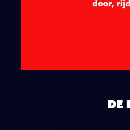
door, rij
De 