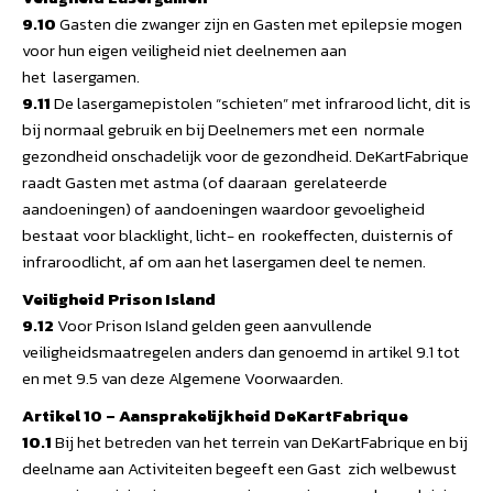
9.10
Gasten die zwanger zijn en Gasten met epilepsie mogen
voor hun eigen veiligheid niet deelnemen aan
het lasergamen.
9.11
De lasergamepistolen “schieten” met infrarood licht, dit is
bij normaal gebruik en bij Deelnemers met een normale
gezondheid onschadelijk voor de gezondheid. DeKartFabrique
raadt Gasten met astma (of daaraan gerelateerde
aandoeningen) of aandoeningen waardoor gevoeligheid
bestaat voor blacklight, licht- en rookeffecten, duisternis of
infraroodlicht, af om aan het lasergamen deel te nemen.
Veiligheid Prison Island
9.12
Voor Prison Island gelden geen aanvullende
veiligheidsmaatregelen anders dan genoemd in artikel 9.1 tot
en met 9.5 van deze Algemene Voorwaarden.
Artikel 10 – Aansprakelijkheid DeKartFabrique
10.1
Bij het betreden van het terrein van DeKartFabrique en bij
deelname aan Activiteiten begeeft een Gast zich welbewust