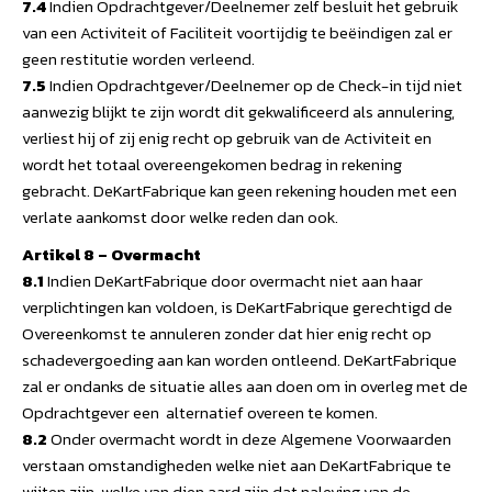
7.4
Indien Opdrachtgever/Deelnemer zelf besluit het gebruik
van een Activiteit of Faciliteit voortijdig te beëindigen zal er
geen restitutie worden verleend.
7.5
Indien Opdrachtgever/Deelnemer op de Check-in tijd niet
aanwezig blijkt te zijn wordt dit gekwalificeerd als annulering,
verliest hij of zij enig recht op gebruik van de Activiteit en
wordt het totaal overeengekomen bedrag in rekening
gebracht. DeKartFabrique kan geen rekening houden met een
verlate aankomst door welke reden dan ook.
Artikel 8 – Overmacht
8.1
Indien DeKartFabrique door overmacht niet aan haar
verplichtingen kan voldoen, is DeKartFabrique gerechtigd de
Overeenkomst te annuleren zonder dat hier enig recht op
schadevergoeding aan kan worden ontleend. DeKartFabrique
zal er ondanks de situatie alles aan doen om in overleg met de
Opdrachtgever een alternatief overeen te komen.
8.2
Onder overmacht wordt in deze Algemene Voorwaarden
verstaan omstandigheden welke niet aan DeKartFabrique te
wijten zijn, welke van dien aard zijn dat naleving van de