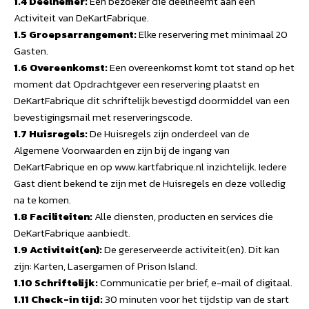
1.4 Deelnemer:
Een bezoeker die deelneemt aan een
Activiteit van DeKartFabrique.
1.5 Groepsarrangement:
Elke reservering met minimaal 20
Gasten.
1.6 Overeenkomst:
Een overeenkomst komt tot stand op het
moment dat Opdrachtgever een reservering plaatst en
DeKartFabrique dit schriftelijk bevestigd doormiddel van een
bevestigingsmail met reserveringscode.
1.7 Huisregels:
De Huisregels zijn onderdeel van de
Algemene Voorwaarden en zijn bij de ingang van
DeKartFabrique en op www.kartfabrique.nl inzichtelijk. Iedere
Gast dient bekend te zijn met de Huisregels en deze volledig
na te komen.
1.8 Faciliteiten:
Alle diensten, producten en services die
DeKartFabrique aanbiedt.
1.9 Activiteit(en):
De gereserveerde activiteit(en). Dit kan
zijn: Karten, Lasergamen of Prison Island.
1.10 Schriftelijk:
Communicatie per brief, e-mail of digitaal.
1.11 Check-in tijd:
30 minuten voor het tijdstip van de start