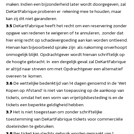
maken. Indien een bijzonderheid later wordt doorgegeven, zal
DeKartFabrique proberen er rekening mee te houden, maar
kan zij dit niet garanderen.
3.5
DeKartFabrique heeft het recht om een reservering zonder
opgave van redenen te weigeren of te annuleren, zonder dat
hier enig recht op schadevergoeding aan kan worden ontleend.
Hiervan kan bijvoorbeeld sprake zijn als nakoming onverhoopt
onmogelijk blijkt. Opdrachtgever wordt hiervan schriftelijk op
de hoogte gebracht. In een dergelijk geval zal DeKartFabrique
er altijd naar streven om met Opdrachtgever een alternatief
overeen te komen.
3.6
De wettelijke bedenktijd van 14 dagen genoemd in de ‘Wet
Kopen op Afstand’ is niet van toepassing op de aankoop van
tickets, omdat het een vorm van vrijetijdsbesteding is en de
tickets een beperkte geldigheid hebben.
3.7
Het is niet toegestaan om zonder schriftelijke
toestemming van DeKartFabrique tickets voor commerciële
doeleinden te gebruiken.
3.8
Per ticket kan slechts gebruik worden gemaakt van 1