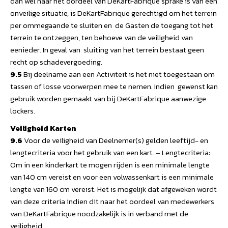
dan wel naar het oordeel van DeKartFabrique sprake is van een
onveilige situatie, is DeKartFabrique gerechtigd om het terrein
per ommegaande te sluiten en de Gasten de toegang tot het
terrein te ontzeggen, ten behoeve van de veiligheid van
eenieder. In geval van sluiting van het terrein bestaat geen
recht op schadevergoeding.
9.5
Bij deelname aan een Activiteit is het niet toegestaan om
tassen of losse voorwerpen mee te nemen. Indien gewenst kan
gebruik worden gemaakt van bij DeKartFabrique aanwezige
lockers.
Veiligheid Karten
9.6
Voor de veiligheid van Deelnemer(s) gelden leeftijd- en
lengtecriteria voor het gebruik van een kart. – Lengtecriteria:
Om in een kinderkart te mogen rijden is een minimale lengte
van 140 cm vereist en voor een volwassenkart is een minimale
lengte van 160 cm vereist. Het is mogelijk dat afgeweken wordt
van deze criteria indien dit naar het oordeel van medewerkers
van DeKartFabrique noodzakelijk is in verband met de
veiligheid.