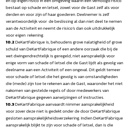
en op eigen risico in een omgeving waarin een verhoogd risico
bestaat op schade en letsel, zowel voor de Gast zelf als voor
derden en voor zijn of haar goederen. Deelnemer is zelf
verantwoordelijk voor de beslissing al dan niet deel te nemen
aan de Activiteit en neemt de risico’s dan ook uitdrukkelijk
voor eigen rekening.
10.2
DeKartFabrique is, behoudens grove nalatigheid of grove
schuld van DeKartFabrique of een andere oorzaak die bij de
wet dwingendrechtelijk is geregeld, niet aansprakelijk voor
enige vorm van schade of letsel die de Gast lijdt als gevolg van
deelname aan een Activiteit of een ongeval. Dit geldt temeer
voor schade of letsel die het gevolg is van omstandigheden
die (mede) zijn toe te rekenen aan de Gast, waaronder het niet
nakomen van gestelde regels of door medewerkers van
DeKartFabrique gegeven aanwijzingen of instructies.
10.3
DeKartFabrique aanvaardt nimmer aansprakelijkheid
voor zover deze niet is gedekt onder de door DeKartFabrique
gesloten aansprakelijkheidsverzekering. Indien DeKartFabrique
aansprakelijk blijkt te zijn voor schade of letsel, dan is die