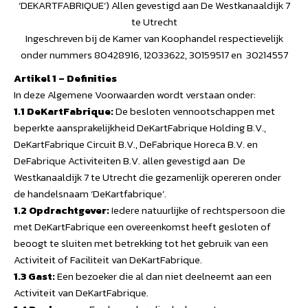
‘DEKARTFABRIQUE’) Allen gevestigd aan De Westkanaaldijk 7
te Utrecht
Ingeschreven bij de Kamer van Koophandel respectievelijk
onder nummers 80428916, 12033622, 30159517 en 30214557
Artikel 1 – Definities
In deze Algemene Voorwaarden wordt verstaan onder:
1.1 DeKartFabrique:
De besloten vennootschappen met
beperkte aansprakelijkheid DeKartFabrique Holding B.V.,
DeKartFabrique Circuit B.V., DeFabrique Horeca B.V. en
DeFabrique Activiteiten B.V. allen gevestigd aan De
Westkanaaldijk 7 te Utrecht die gezamenlijk opereren onder
de handelsnaam ‘DeKartfabrique’.
1.2 Opdrachtgever:
Iedere natuurlijke of rechtspersoon die
met DeKartFabrique een overeenkomst heeft gesloten of
beoogt te sluiten met betrekking tot het gebruik van een
Activiteit of Faciliteit van DeKartFabrique.
1.3 Gast:
Een bezoeker die al dan niet deelneemt aan een
Activiteit van DeKartFabrique.