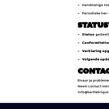
Handmatige toe
Periodieke her-r
Status
Status
: gedeelt
Conformiteits
Verklaring op
Volgende upd
Conta
Ervaar je problem
Neem contact met 
info@kartfabrique.