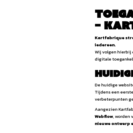
Toega
– Kar
Kartfabrique str
iedereen.
Wij volgen hierbij
digitale toegankel
Huidig
De huidige websit
Tijdens een eerst
verbeterpunten g
Aangezien Kartfab
Webflow
, worden 
nieuwe ontwerp e