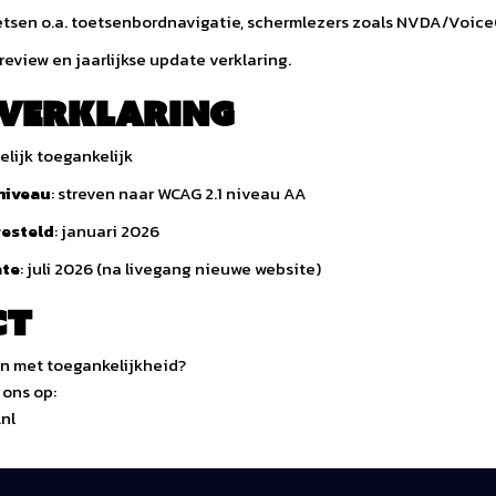
tsen o.a. toetsenbordnavigatie, schermlezers zoals NVDA/Voice
eview en jaarlijkse update verklaring.
verklaring
elijk toegankelijk
niveau
: streven naar WCAG 2.1 niveau AA
gesteld
: januari 2026
ate
: juli 2026 (na livegang nieuwe website)
ct
en met toegankelijkheid?
ons op:
nl