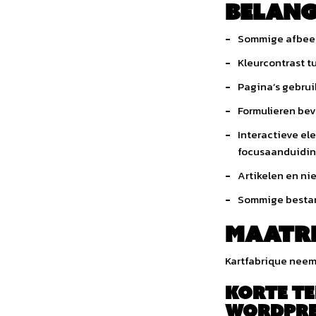
Belang
Sommige afbeeld
Kleurcontrast t
Pagina’s gebrui
Formulieren bev
Interactieve el
focusaanduidin
Artikelen en ni
Sommige bestand
Maatr
Kartfabrique neem
Korte te
WordPres