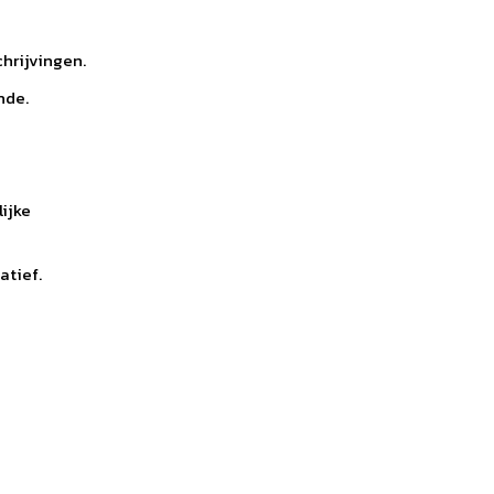
hrijvingen.
nde.
ijke
atief.