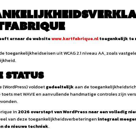
nkelijkheidsverkl
tfabrique
eeft ernaar de website
www.kartfabrique.nl
toegankelijk te
 de toegankelijkheidseisen uit WCAG 2.1 niveau AA, zoals vastgele
ijkheid.
e status
e (WordPress) voldoet
gedeeltelijk
aan de toegankelijkheidsrich
e toets met WAVE en aanvullende handmatige controles zijn ver
evonden.
rique in
2026 overstapt van WordPress naar een volledig nie
veel van deze toegankelijkheidsverbeteringen
integraal meege
n de nieuwe techniek
.