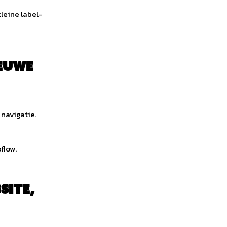
kleine label-
ieuwe
navigatie.
flow.
site,