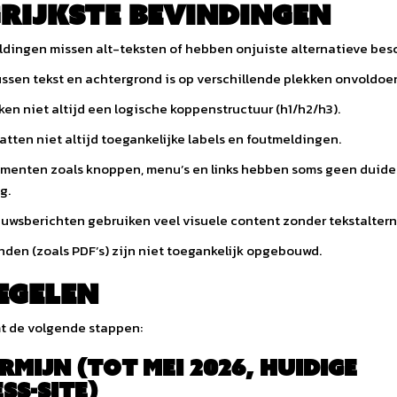
rijkste bevindingen
ingen missen alt-teksten of hebben onjuiste alternatieve besc
ussen tekst en achtergrond is op verschillende plekken onvoldoe
ken niet altijd een logische koppenstructuur (h1/h2/h3).
atten niet altijd toegankelijke labels en foutmeldingen.
ementen zoals knoppen, menu’s en links hebben soms geen duidel
g.
euwsberichten gebruiken veel visuele content zonder tekstaltern
en (zoals PDF’s) zijn niet toegankelijk opgebouwd.
egelen
t de volgende stappen:
rmijn (tot mei 2026, huidige
s-site)