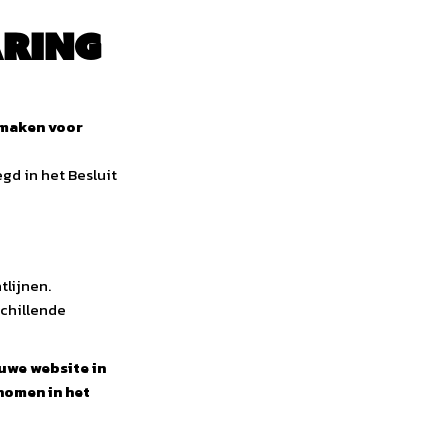
aring
 maken voor
gd in het Besluit
tlijnen.
schillende
uwe website in
nomen in het